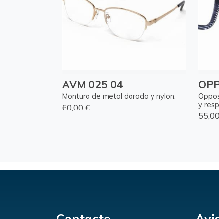
AVM 025 04
OPP
Montura de metal dorada y nylon.
Oppos
y resp
60,00 €
55,00
Contacto
Avi