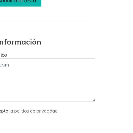
ñadir a la cesta
 información
nico
cepto
la política de privacidad