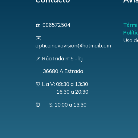
☎️ 986572504
Térmi
Polít
✉️
Uso d
optica.novavision@hotmail.com
📌 Rúa Irida nº5 - bj
36680 A Estrada
⏰ L a V: 09:30 a 13:30
16:30 a 20:30
⏰ S: 10:00 a 13:30