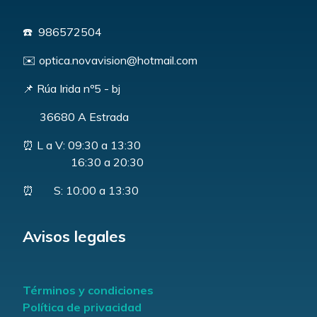
☎️ 986572504
✉️ optica.novavision@hotmail.com
📌 Rúa Irida nº5 - bj
36680 A Estrada
⏰ L a V: 09:30 a 13:30
16:30 a 20:30
⏰ S: 10:00 a 13:30
Avisos legales
Términos y condiciones
Política de privacidad