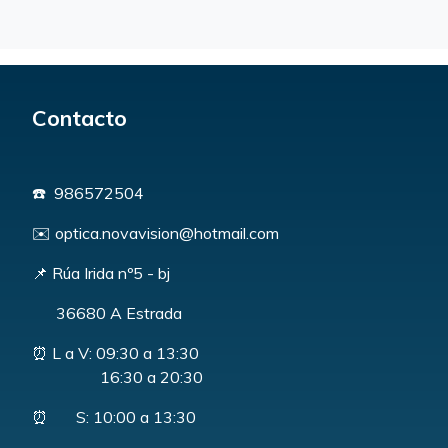
Contacto
☎️ 986572504
✉️ optica.novavision@hotmail.com
📌 Rúa Irida nº5 - bj
36680 A Estrada
⏰ L a V: 09:30 a 13:30
16:30 a 20:30
⏰ S: 10:00 a 13:30