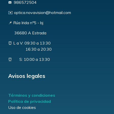
☎️ 986572504
✉️ optica.novavision@hotmail.com
📌 Rúa Irida nº5 - bj
36680 A Estrada
⏰ L a V: 09:30 a 13:30
16:30 a 20:30
⏰ S: 10:00 a 13:30
Avisos legales
Términos y condiciones
Política de privacidad
Uso de cookies