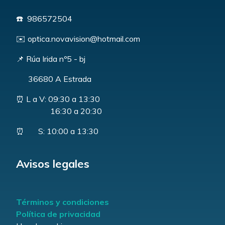
☎️ 986572504
✉️ optica.novavision@hotmail.com
📌 Rúa Irida nº5 - bj
36680 A Estrada
⏰ L a V: 09:30 a 13:30
16:30 a 20:30
⏰ S: 10:00 a 13:30
Avisos legales
Términos y condiciones
Política de privacidad