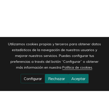
Utilizamos cookies propias y terceros para obtener datos
estadísticos de la navegación de nuestros usuarios y
mejorar nuestros servicios. Puedes configurar tus
preferencias a través del botón “Configurar” o obtener
más información en nuestra
Política de cookies
.
Configurar
Rechazar
Aceptar
Contacto